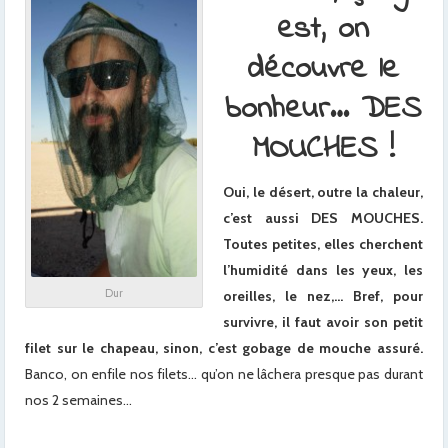
est, on
découvre le
bonheur… DES
MOUCHES !
Oui, le désert, outre la chaleur,
c’est aussi DES MOUCHES.
Toutes petites, elles cherchent
l’humidité dans les yeux, les
Dur
oreilles, le nez,… Bref, pour
survivre, il faut avoir son petit
filet sur le chapeau, sinon, c’est gobage de mouche assuré.
Banco, on enfile nos filets… qu’on ne lâchera presque pas durant
nos 2 semaines…
x