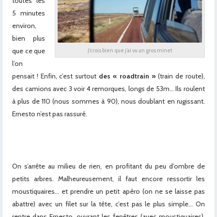
toutes les
5 minutes
environ,
bien plus
que ce que
J’crois bien que j’ai vu un gros minet
l’on
pensait ! Enfin, c’est surtout
des « roadtrain »
(train de route),
des camions avec 3 voir 4 remorques, longs de 53m… Ils roulent
à plus de 110 (nous sommes à 90), nous doublant en rugissant.
Ernesto n’est pas rassuré.
x
x
On s’arrête au milieu de rien, en profitant du peu d’ombre de
petits arbres. Malheureusement, il faut encore ressortir les
moustiquaires… et prendre un petit apéro (on ne se laisse pas
abattre) avec un filet sur la tête, c’est pas le plus simple… On
rentre dans Ernesto, ouvrant les fenêtres (avec moustiquaires),