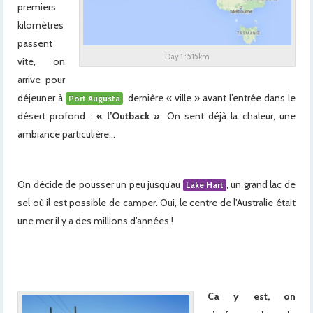
premiers
kilomètres
passent
Day 1 : 515km
vite, on
arrive pour
déjeuner à
, dernière « ville » avant l’entrée dans le
Port Augusta
désert profond :
« l’Outback »
. On sent déjà la chaleur, une
ambiance particulière…
x
On décide de pousser un peu jusqu’au
, un grand lac de
Lake Hart
sel où il est possible de camper. Oui, le centre de l’Australie était
une mer il y a des millions d’années !
x
x
Ca y est, on