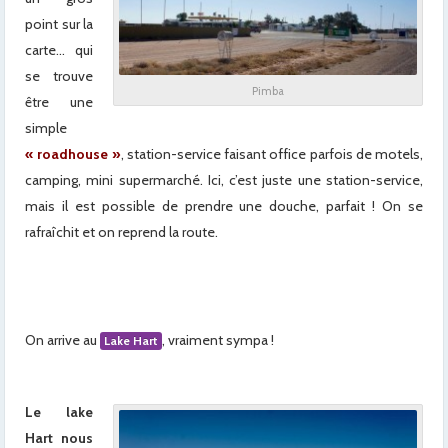
point sur la
carte… qui
se trouve
Pimba
être une
simple
« roadhouse »
, station-service faisant office parfois de motels,
camping, mini supermarché. Ici, c’est juste une station-service,
mais il est possible de prendre une douche, parfait ! On se
rafraîchit et on reprend la route.
x
x
On arrive au
, vraiment sympa !
Lake Hart
x
Le lake
Hart nous