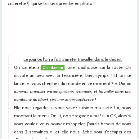
collerette?), qui se laissera prendre en photo.
x
x
x
x
Le jour où l’on a failli s’arrêter travailler dans le désert
On s’arrête à
, une roadhouse sur la route. On
Glendambo
discute un peu avec la tenancière, bien sympa ! Et on se
lance : « vous cherchez du monde en ce moment ? ».
Oui, on
aimerait travailler encore quelques semaines, et travailler dans une
roadhouse du désert, c’est une sacrée expérience !
Elle nous regarde : « vous savez cuisiner ma carte ? », nous
montrant le menu. On lit, on se regarde « oui ! ». « OK, alors si
vous voulez, vous pouvez m’appeler, j’aurais besoin de vous
dans 2 semaines », et elle nous lâche pour s’occuper des