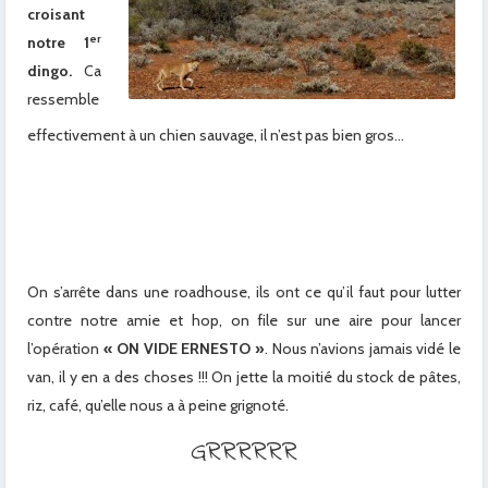
croisant
er
notre 1
dingo.
Ca
ressemble
effectivement à un chien sauvage, il n’est pas bien gros…
xx
x
x
On s’arrête dans une roadhouse, ils ont ce qu’il faut pour lutter
contre notre amie et hop, on file sur une aire pour lancer
l’opération
« ON VIDE ERNESTO »
. Nous n’avions jamais vidé le
van, il y en a des choses !!! On jette la moitié du stock de pâtes,
riz, café, qu’elle nous a à peine grignoté.
GRRRRRR