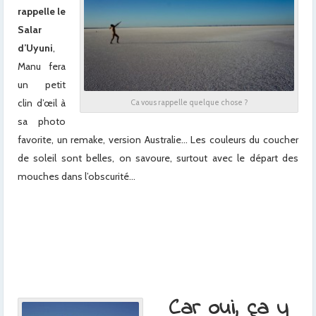
rappelle le
Salar
d’Uyuni
,
Manu fera
un petit
clin d’œil à
Ca vous rappelle quelque chose ?
sa photo
favorite, un remake, version Australie… Les couleurs du coucher
de soleil sont belles, on savoure, surtout avec le départ des
mouches dans l’obscurité…
x
x
x
x
Car oui, ça y