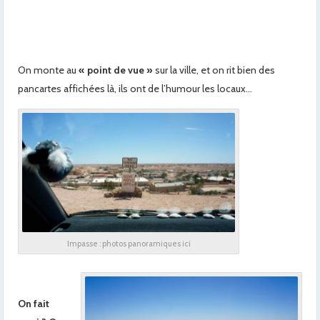
x
x
On monte au
« point de vue »
sur la ville, et on rit bien des
pancartes affichées là, ils ont de l’humour les locaux…
x
x
x
x
x
x
Impasse : photos panoramiques ici
x
On fait