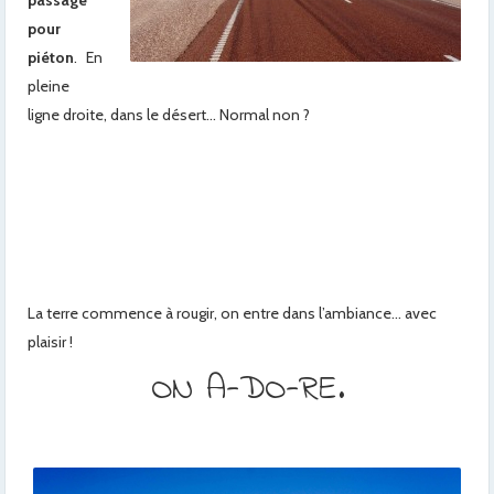
passage
pour
piéton
. En
pleine
ligne droite, dans le désert… Normal non ?
x
x
x
x
La terre commence à rougir, on entre dans l’ambiance… avec
plaisir !
ON A-DO-RE.
x