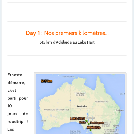
Day 1
: Nos premiers kilomètres…
515 km d’Adélaïde au Lake Hart
Ernesto
démarre,
c’est
parti pour
10
jours de
roadtrip !
Les