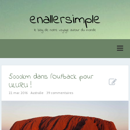
enallersimple
le blog de notre voyage autour du monde
5000km dans l’Outback pour
ULURU !
22. mar. 2016
Australie
39 commentaires