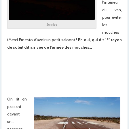
l’intérieur
du van,
pour éviter
les
Sunrise
mouches
er
(Merci Ernesto d’avoir un petit saloon) !
Eh oui, qui dit 1
rayon
de soleil dit arrivée de l’armée des mouches…
x
xx
x
x
On rit en
passant
devant
un…