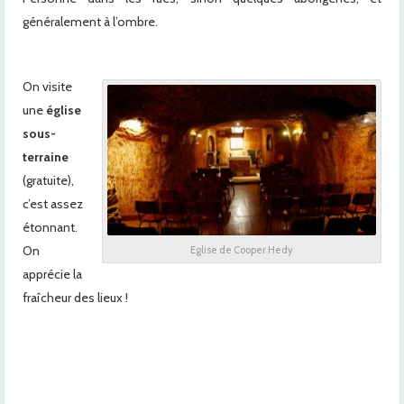
généralement à l’ombre.
On visite
une
église
sous-
terraine
(gratuite),
c’est assez
étonnant.
On
Eglise de Cooper Hedy
apprécie la
fraîcheur des lieux !
x
x
x