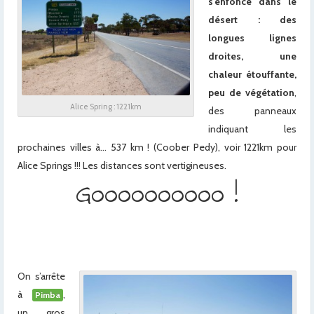
s’enfonce dans le
désert : des
longues lignes
droites, une
chaleur étouffante,
peu de végétation
,
Alice Spring : 1221km
des panneaux
indiquant les
prochaines villes à… 537 km ! (Coober Pedy), voir 1221km pour
Alice Springs !!! Les distances sont vertigineuses.
Goooooooooo !
x
x
On s’arrête
à
,
Pimba
un gros