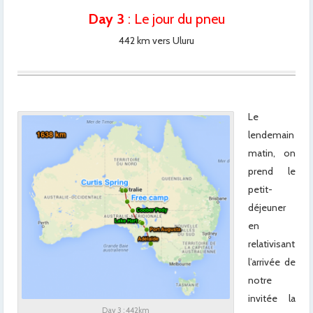
Day 3
: Le jour du pneu
442 km vers Uluru
x
Le
lendemain
matin, on
prend le
petit-
déjeuner
en
relativisant
l’arrivée de
notre
invitée la
Day 3 : 442km