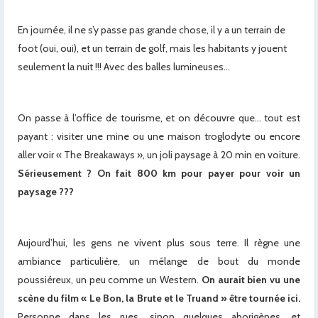
x
En journée, il ne s’y passe pas grande chose, il y a un terrain de
foot (oui, oui), et un terrain de golf, mais les habitants y jouent
seulement la nuit !!! Avec des balles lumineuses…
On passe à l’office de tourisme, et on découvre que… tout est
payant : visiter une mine ou une maison troglodyte ou encore
aller voir « The Breakaways », un joli paysage à 20 min en voiture.
Sérieusement ? On fait 800 km pour payer pour voir un
paysage ???
Aujourd’hui, les gens ne vivent plus sous terre. Il règne une
ambiance particulière, un mélange de bout du monde
poussiéreux, un peu comme un Western.
On aurait bien vu une
scène du film « Le Bon, la Brute et le Truand » être tournée ici.
Personne dans les rues, sinon quelques aborigènes, et