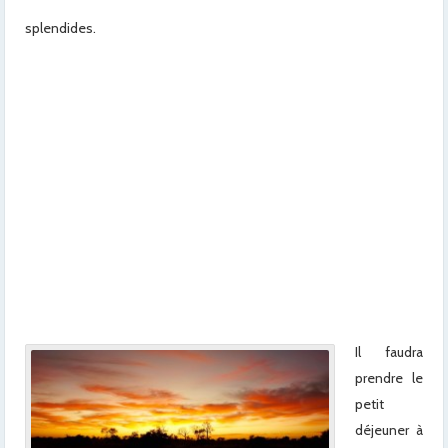
splendides.
x
x
x
x
x
xx
x
x
Il faudra
prendre le
petit
déjeuner à