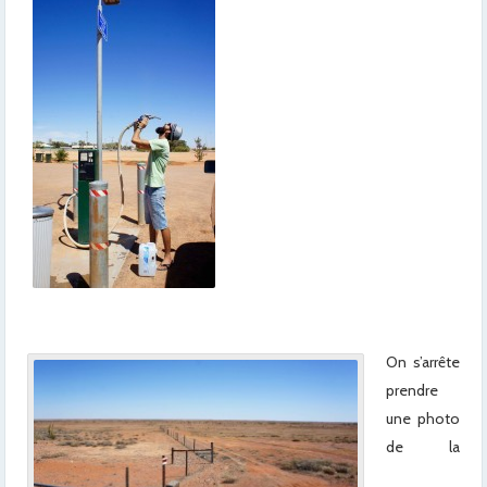
x
x
x
x
x
xx
x
x
x
On s’arrête
prendre
une photo
de la