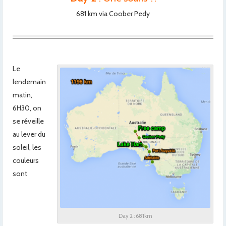
681 km via Coober Pedy
Le
lendemain
matin,
6H30, on
se réveille
au lever du
soleil, les
couleurs
sont
Day 2 : 681km