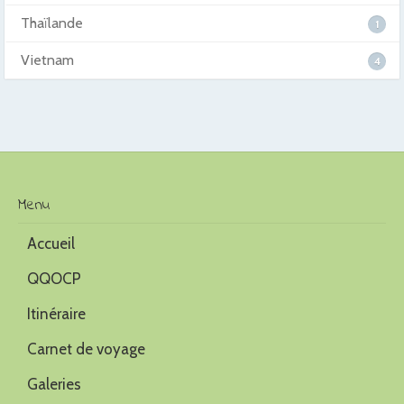
Thaïlande
1
Vietnam
4
Menu
Accueil
QQOCP
Itinéraire
Carnet de voyage
Galeries