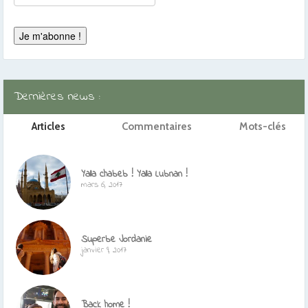
Dernières news :
Articles
Commentaires
Mots-clés
Yalla chabeb ! Yalla Lubnan !
mars 6, 2017
Superbe Jordanie
janvier 9, 2017
Back home !