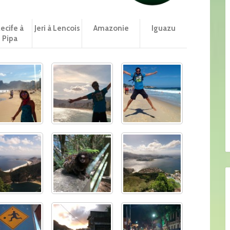
ecife à
Jeri à Lencois
Amazonie
Iguazu
Pipa