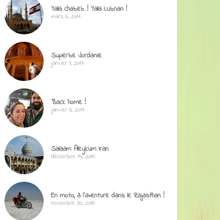
Yalla chabeb ! Yalla Lubnan !
mars 6, 2017
Superbe Jordanie
janvier 9, 2017
Back home !
janvier 6, 2017
Salaam Aleykum Iran
décembre 14, 2016
En moto, à l’aventure dans le Rajasthan !
novembre 30, 2016