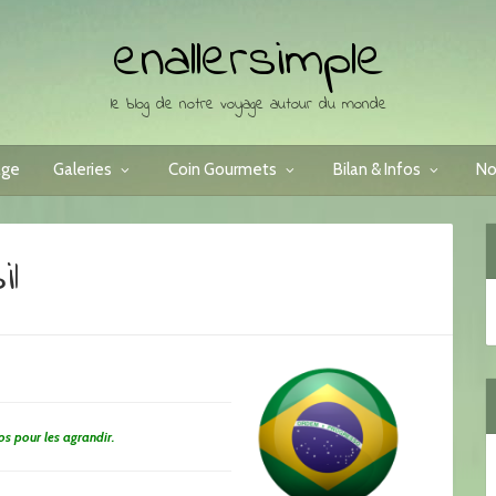
enallersimple
le blog de notre voyage autour du monde
age
Galeries
Coin Gourmets
Bilan & Infos
No
il
tos pour les agrandir.