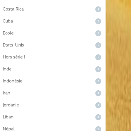
Costa Rica
1
Cuba
3
Ecole
3
Etats-Unis
5
Hors série !
5
Inde
2
Indonésie
4
Iran
1
Jordanie
1
Liban
1
Népal
2