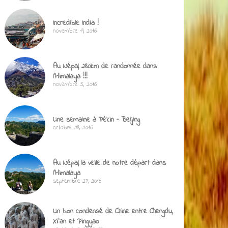
Incredible India !
novembre 19, 2016
Au Népal, 280km de randonnée dans
l’Himalaya !!!
novembre 5, 2016
Une semaine à Pékin – Beijing
octobre 28, 2016
Au Népal, la veille de notre départ dans
l’Himalaya
septembre 27, 2016
Un bon condensé de Chine entre Chengdu,
Xi’an et Pingyao