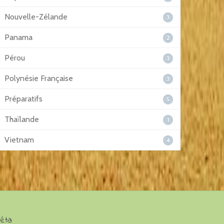
Nouvelle-Zélande
3
Panama
2
Pérou
3
Polynésie Française
3
Préparatifs
5
Thaïlande
1
Vietnam
4
éta