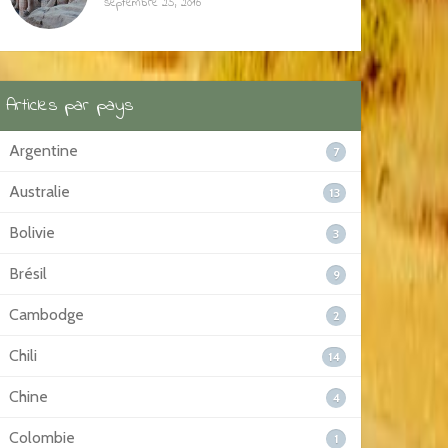
septembre 25, 2016
Articles par pays
Argentine
7
Australie
13
Bolivie
3
Brésil
9
Cambodge
2
Chili
14
Chine
4
Colombie
1