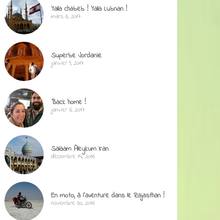
Yalla chabeb ! Yalla Lubnan !
mars 6, 2017
Superbe Jordanie
janvier 9, 2017
Back home !
janvier 6, 2017
Salaam Aleykum Iran
décembre 14, 2016
En moto, à l’aventure dans le Rajasthan !
novembre 30, 2016