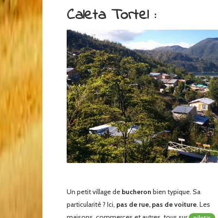
Caleta Tortel :
Un petit village de
bucheron
bien typique. Sa
particularité ? Ici,
pas de rue, pas de voiture
. Les
maisons, commerces et autres, tous sur
,
pilotis