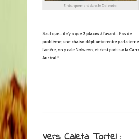
Embarquement dans le Defender
Sauf que… il n’y a que
2 places
à l’avant… Pas de
problème, une
chaise dépliante
rentre parfaiteme
l’arrière, on y cale Nolwenn, et c’est parti sur la
Carr
Austral
!!
Vers Caleta Tortel :