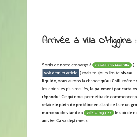
Arrivée à Villa O’Higgins :
Sortis de notre embargo à
(
Candelario Mancilla
voir dernier article
) mais toujours limite
niveau
liquide
, nous aurons la chance qu’
au Chili
, même 
les coins les plus reculés,
le paiement par carte es
répandu !
Ce qui nous permettra de commencer p
refaire l
e plein de protéine
en allant se faire un
gr
morceau de viande
à
le soir de n
Villa O’Higgins
arrivée. Ca va déjà mieux !