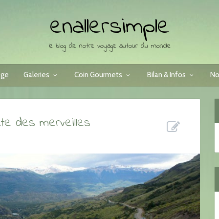
enallersimple
le blog de notre voyage autour du monde
age
Galeries
Coin Gourmets
Bilan & Infos
No
ute des merveilles