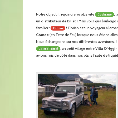
Notre objectif : rejoindre au plus vite
, 
Cochrane
un distributeur de billet !
Mais voilà qu’à l’auberg
familier :
!
Florian est un voyageur allema
Florian
Grande
(en Terre de Feu) lorsque nous étions allés
Nous échangeons sur nos différentes aventures. Il 
, un petit village entre
Villa O’Hggin
Caleta Tortel
avions mis de côté dans nos plans
faute de liqui