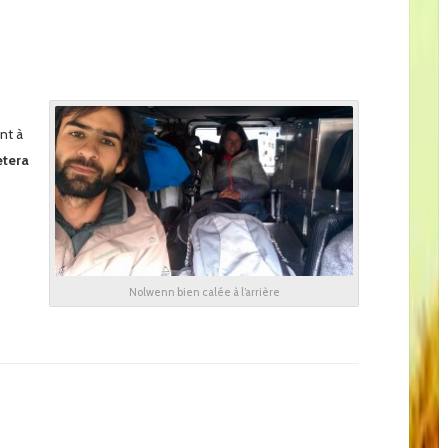
nt à
etera
Nolwenn bien calée à l’arrière