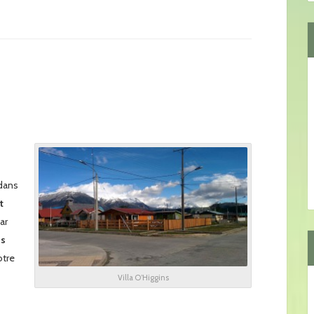
dans
t
ar
os
otre
Villa O’Higgins