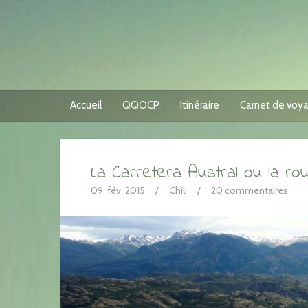
Accueil
QQOCP
Itinéraire
Carnet de voy
La Carretera Austral ou la ro
09. fév. 2015
/
Chili
/
20 commentaires