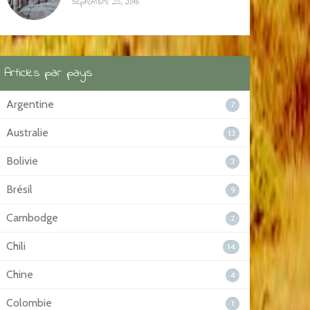
septembre 25, 2016
Articles par pays
Argentine
7
Australie
13
Bolivie
3
Brésil
9
Cambodge
2
Chili
14
Chine
4
Colombie
1