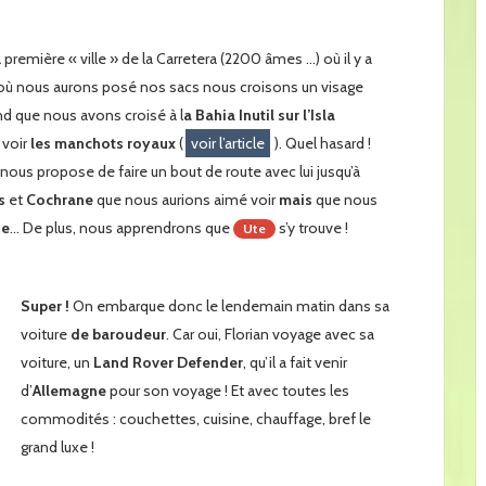
la première « ville » de la Carretera (2200 âmes …) où il y a
e où nous aurons posé nos sacs nous croisons un visage
nd que nous avons croisé à l
a Bahia Inutil sur l’Isla
 voir
les manchots royaux
(
voir l’article
). Quel hasard !
nous propose de faire un bout de route avec lui jusqu’à
s
et
Cochrane
que nous aurions aimé voir
mais
que nous
de
… De plus, nous apprendrons que
s’y trouve !
Ute
Super !
On embarque donc le lendemain matin dans sa
voiture
de baroudeur
. Car oui, Florian voyage avec sa
voiture, un
Land Rover Defender
, qu’il a fait venir
d’
Allemagne
pour son voyage ! Et avec toutes les
commodités : couchettes, cuisine, chauffage, bref le
grand luxe !