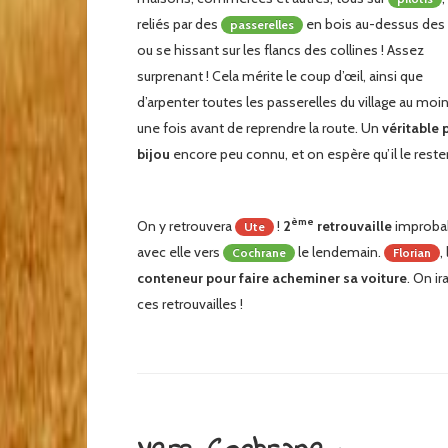
reliés par des
en bois au-dessus des
passerelles
ou se hissant sur les flancs des collines ! Assez
surprenant ! Cela mérite le coup d’œil, ainsi que
d’arpenter toutes les passerelles du village au moi
une fois avant de reprendre la route. Un
véritable p
bijou
encore peu connu, et on espère qu’il le rester
ème
On y retrouvera
!
2
retrouvaille
improbab
Ute
avec elle vers
le lendemain.
,
Cochrane
Florian
conteneur pour faire acheminer sa voiture
. On ir
ces retrouvailles !