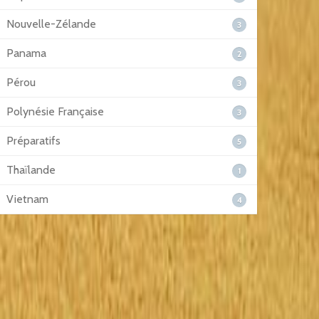
Nouvelle-Zélande
3
Panama
2
Pérou
3
Polynésie Française
3
Préparatifs
5
Thaïlande
1
Vietnam
4