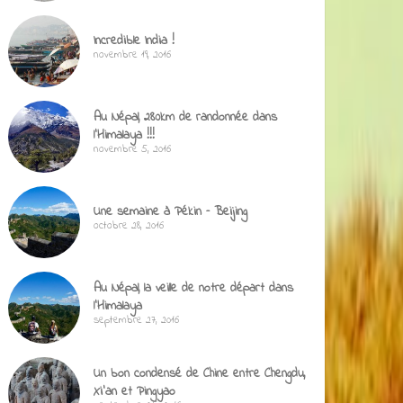
Incredible India !
novembre 19, 2016
Au Népal, 280km de randonnée dans
l’Himalaya !!!
novembre 5, 2016
Une semaine à Pékin – Beijing
octobre 28, 2016
Au Népal, la veille de notre départ dans
l’Himalaya
septembre 27, 2016
Un bon condensé de Chine entre Chengdu,
Xi’an et Pingyao