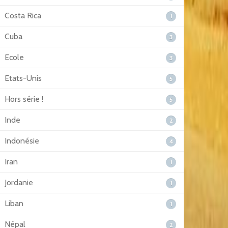
Costa Rica
1
Cuba
3
Ecole
3
Etats-Unis
5
Hors série !
5
Inde
2
Indonésie
4
Iran
1
Jordanie
1
Liban
1
Népal
2