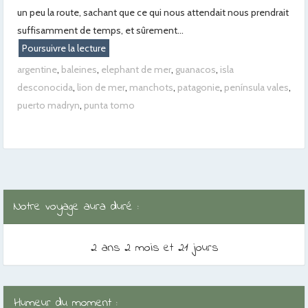
un peu la route, sachant que ce qui nous attendait nous prendrait
suffisamment de temps, et sûrement...
Poursuivre la lecture
argentine
,
baleines
,
elephant de mer
,
guanacos
,
isla
desconocida
,
lion de mer
,
manchots
,
patagonie
,
península vales
,
puerto madryn
,
punta tomo
Notre voyage aura duré :
2 ans 2 mois et 21 jours
Humeur du moment :