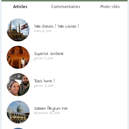
Articles
Commentaires
Mots-clés
Yalla chabeb ! Yalla Lubnan !
mars 6, 2017
Superbe Jordanie
janvier 9, 2017
Back home !
janvier 6, 2017
Salaam Aleykum Iran
décembre 14, 2016