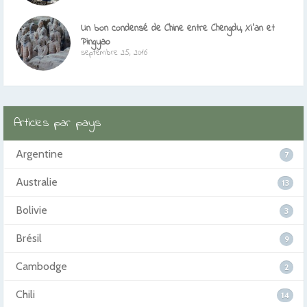
Un bon condensé de Chine entre Chengdu, Xi’an et
Pingyao
septembre 25, 2016
Articles par pays
Argentine
7
Australie
13
Bolivie
3
Brésil
9
Cambodge
2
Chili
14