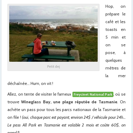
Hop, on
prépare le
café et les
toasts en
5 min et
on se
pose, à
quelques
Petit dej
mètres de
la mer
déchaînée… Hum, on vit !
Allez, on tente de visiter le fameux
, où se
Freycinet National Park
trouve
Wineglass Bay, une plage réputée de Tasmanie
. On
achète un pass pour tous les parcs nationaux de la Tasmanie et
on file !
(oui, chaque parc est payant, environ 24$ / véhicule pour 24h…
Le pass All Park en Tasmanie est valable 2 mois et coûte 60$, on
prend !)
.