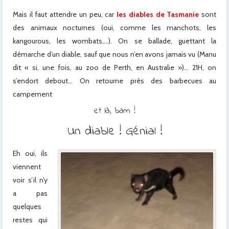
Mais il faut attendre un peu, car
les diables de Tasmanie
sont
des animaux nocturnes (oui, comme les manchots, les
kangourous, les wombats,…). On se ballade, guettant la
démarche d’un diable, sauf que nous n’en avons jamais vu (Manu
dit « si, une fois, au zoo de Perth, en Australie »)… 21H, on
s’endort debout… On retourne près des barbecues au
campement
et là, bam !
Un diable ! Génial !
Eh oui, ils
viennent
voir s’il n’y
a pas
quelques
restes qui