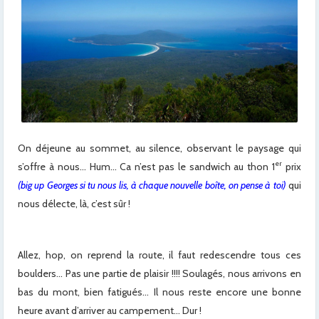
On déjeune au sommet, au silence, observant le paysage qui
er
s’offre à nous… Hum… Ca n’est pas le sandwich au thon 1
prix
(big up Georges si tu nous lis, à chaque nouvelle boîte, on pense à toi)
qui
nous délecte, là, c’est sûr !
Allez, hop, on reprend la route, il faut redescendre tous ces
boulders… Pas une partie de plaisir !!!! Soulagés, nous arrivons en
bas du mont, bien fatigués… Il nous reste encore une bonne
heure avant d’arriver au campement… Dur !