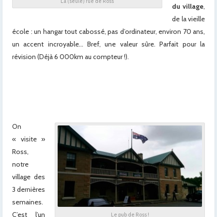
La (seule) rue de Ross
du village
,
de la vieille
école : un hangar tout cabossé, pas d’ordinateur, environ 70 ans,
un accent incroyable… Bref, une valeur sûre. Parfait pour la
révision (Déjà 6 000km au compteur !).
x
x
x
On
« visite »
Ross,
notre
village des
3 dernières
semaines.
C’est l’un
Le pub de Ross !