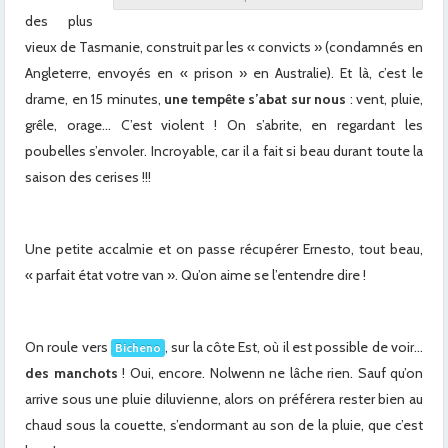
des plus
vieux de Tasmanie, construit par les « convicts » (condamnés en
Angleterre, envoyés en « prison » en Australie). Et là, c’est le
drame, en 15 minutes,
une tempête s’abat sur nous
: vent, pluie,
grêle, orage… C’est violent ! On s’abrite, en regardant les
poubelles s’envoler. Incroyable, car il a fait si beau durant toute la
saison des cerises !!!
x
Une petite accalmie et on passe récupérer Ernesto, tout beau,
« parfait état votre van ». Qu’on aime se l’entendre dire !
On roule vers
, sur la côte Est, où il est possible de voir…
Bicheno
des manchots
! Oui, encore. Nolwenn ne lâche rien. Sauf qu’on
arrive sous une pluie diluvienne, alors on préférera rester bien au
chaud sous la couette, s’endormant au son de la pluie, que c’est