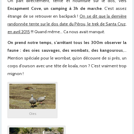
On part directement, tente et nourriture sur le dos, vers
Encapment Cove, un camping à 3h de marche
. C’est assez
étrange de se retrouver en backpack !
On se dit que la dernière
randonnée tente sur le dos date du Pérou, le trek de Santa Cruz,
en avril 2015
!!! Quand même… Ca nous avait manqué.
On prend notre temps, s’arrêtant tous les 300m observer la
faune : des oies sauvages, des wombats, des kangourous
,…
Mention spéciale pour le wombat, qu’on découvre de si près, un
corps d’ourson avec une tête de koala, non ? C’est vraiment trop
mignon !
x
x
x
Oies
x
x