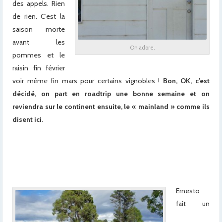
des appels. Rien
de rien. C’est la
saison morte
avant les
On adore.
pommes et le
raisin fin février
voir même fin mars pour certains vignobles !
Bon, OK, c’est
décidé, on part en roadtrip une bonne semaine et on
reviendra sur le continent ensuite, le « mainland » comme ils
disent ici
.
xx
x
x
Ernesto
fait un