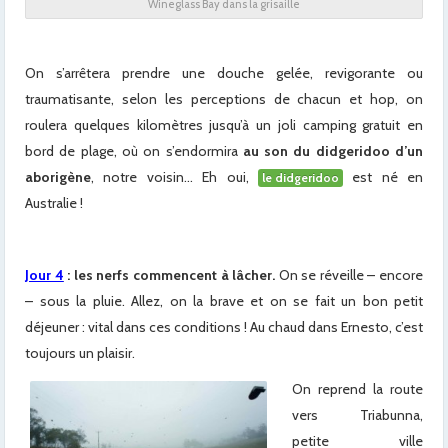
Wineglass Bay dans la grisaille
x
On s’arrêtera prendre une douche gelée, revigorante ou
traumatisante, selon les perceptions de chacun et hop, on
roulera quelques kilomètres jusqu’à un joli camping gratuit en
bord de plage, où on s’endormira
au son du didgeridoo d’un
aborigène
, notre voisin… Eh oui,
est né en
le didgeridoo
Australie !
Jour 4
: les nerfs commencent à lâcher.
On se réveille – encore
– sous la pluie. Allez, on la brave et on se fait un bon petit
déjeuner : vital dans ces conditions ! Au chaud dans Ernesto, c’est
toujours un plaisir.
On reprend la route
vers Triabunna,
petite ville