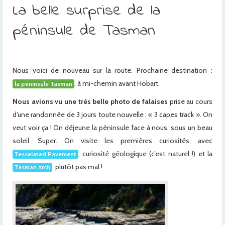
La belle surprise de la
péninsule de Tasman
Nous voici de nouveau sur la route. Prochaine destination :
, à mi-chemin avant Hobart.
la péninsule Tasman
Nous avions vu une très belle photo de falaises
prise au cours
d’une randonnée de 3 jours toute nouvelle : « 3 capes track ». On
veut voir ça ! On déjeune la péninsule face à nous, sous un beau
soleil. Super. On visite les premières curiosités, avec
, curiosité géologique (c’est naturel !) et la
Tesselated Pavement
, plutôt pas mal !
Tasman Arch
x
x
x