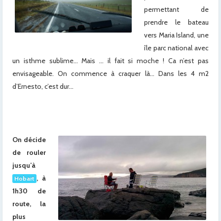
permettant de
prendre le bateau
vers Maria Island, une
île parc national avec
un isthme sublime… Mais … il fait si moche ! Ca n’est pas
envisageable. On commence à craquer là… Dans les 4 m2
d’Ernesto, c’est dur…
x
x
On décide
de rouler
jusqu’à
, à
Hobart
1h30 de
route, la
plus