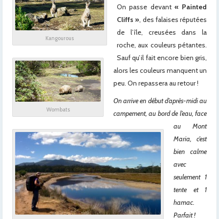
On passe devant
« Painted
Cliffs »
, des falaises réputées
de l’île, creusées dans la
Kangourous
roche, aux couleurs pétantes.
Sauf qu’il fait encore bien gris,
alors les couleurs manquent un
peu. On repassera au retour !
On arrive en début d’après-midi au
Wombats
campement, au bord de l’eau, face
au Mont
Maria, c’est
bien calme
avec
seulement 1
tente et 1
hamac.
Parfait !