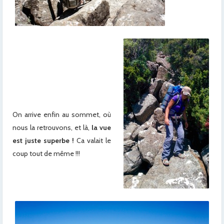
x
x
x
x
x
x
On arrive enfin au sommet, où
nous la retrouvons, et là,
la vue
est juste superbe !
Ca valait le
coup tout de même !!!