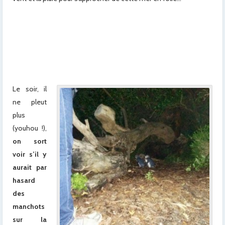
x
x
x
x
Le soir, il
ne pleut
plus
(youhou !),
on sort
voir s’il y
aurait par
hasard
des
manchots
sur la