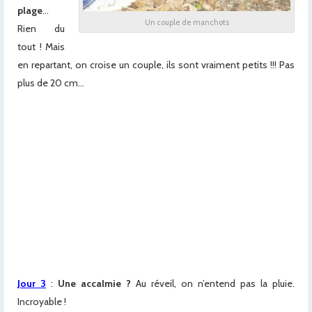
plage
…
Un couple de manchots
Rien du
tout ! Mais
en repartant, on croise un couple, ils sont vraiment petits !!! Pas
plus de 20 cm…
x
x
x
x
x
x
x
Jour 3
:
Une accalmie ?
Au réveil, on n’entend pas la pluie.
Incroyable !