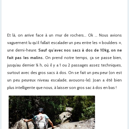
x
x
x
Et là, on arrive face à un mur de rochers… Ok … Nous avions
vaguement lu qu’il fallait escalader un peu entre les « boulders »,
une demi-heure.
Sauf qu’avec nos sacs à dos de 10kg, on ne
fait pas les malins.
On prend notre temps, ça se passe bien,
jusqu’au dernier ¼ h, où il y a 1 ou 2 passages assez techniques,
surtout avec des gros sacs à dos. On se fait un peu peur (on est
un peu peureux niveau escalade, avouons-le). Joan a été bien
plus intelligente que nous, à laisser son gros sac à dos en bas !
x
x
x