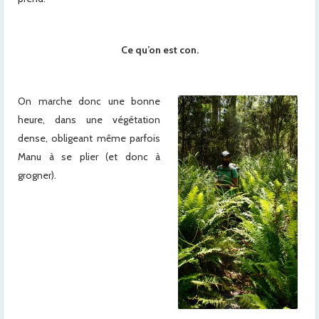
Ce qu’on est con.
On marche donc une bonne
heure, dans une végétation
dense, obligeant même parfois
Manu à se plier (et donc à
grogner).
x
x
x
x
x