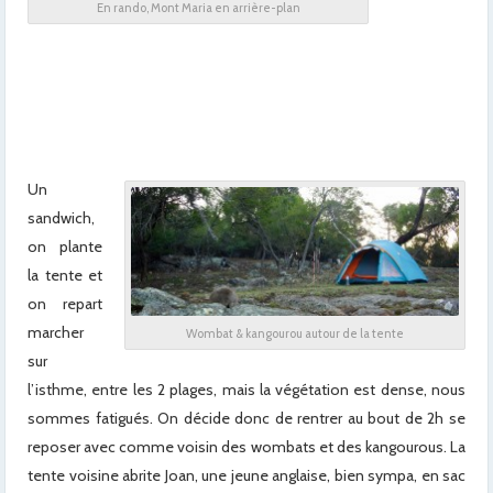
En rando, Mont Maria en arrière-plan
x
x
x
x
Un
sandwich,
on plante
la tente et
on repart
marcher
Wombat & kangourou autour de la tente
sur
l’isthme, entre les 2 plages, mais la végétation est dense, nous
sommes fatigués. On décide donc de rentrer au bout de 2h se
reposer avec comme voisin des wombats et des kangourous. La
tente voisine abrite Joan, une jeune anglaise, bien sympa, en sac