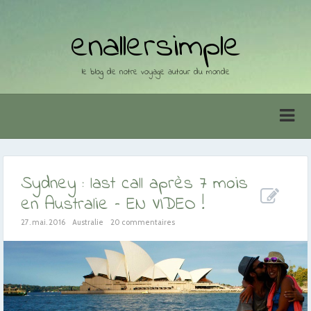
enallersimple
le blog de notre voyage autour du monde
Sydney : last call après 7 mois
en Australie – EN VIDEO !
27. mai. 2016
Australie
20 commentaires