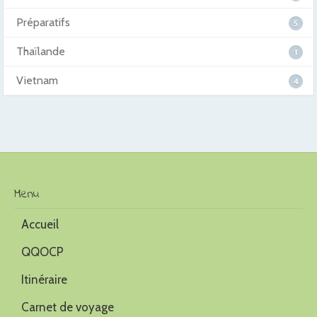
Préparatifs
5
Thaïlande
1
Vietnam
4
Menu
Accueil
QQOCP
Itinéraire
Carnet de voyage