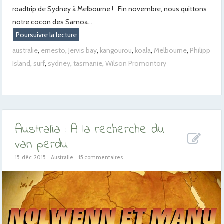
roadtrip de Sydney à Melbourne ! Fin novembre, nous quittons
notre cocon des Samoa...
Poursuivre la lecture
australie
,
ernesto
,
Jervis bay
,
kangourou
,
koala
,
Melbourne
,
Philipp
Island
,
surf
,
sydney
,
tasmanie
,
Wilson Promontory
Australia : A la recherche du
van perdu
15. déc. 2015
Australie
15 commentaires