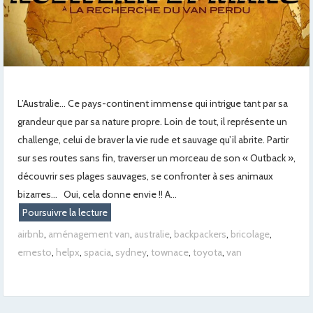
L’Australie… Ce pays-continent immense qui intrigue tant par sa
grandeur que par sa nature propre. Loin de tout, il représente un
challenge, celui de braver la vie rude et sauvage qu’il abrite. Partir
sur ses routes sans fin, traverser un morceau de son « Outback »,
découvrir ses plages sauvages, se confronter à ses animaux
bizarres… Oui, cela donne envie !! A...
Poursuivre la lecture
airbnb
,
aménagement van
,
australie
,
backpackers
,
bricolage
,
ernesto
,
helpx
,
spacia
,
sydney
,
townace
,
toyota
,
van