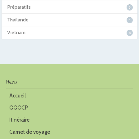
Préparatifs
5
Thaïlande
1
Vietnam
4
Menu
Accueil
QQOCP
Itinéraire
Carnet de voyage