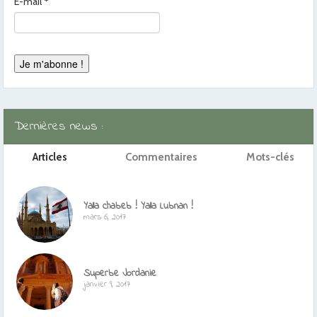
E-mail
*
Dernières news :
Articles
Commentaires
Mots-clés
Yalla chabeb ! Yalla Lubnan !
mars 6, 2017
Superbe Jordanie
janvier 9, 2017