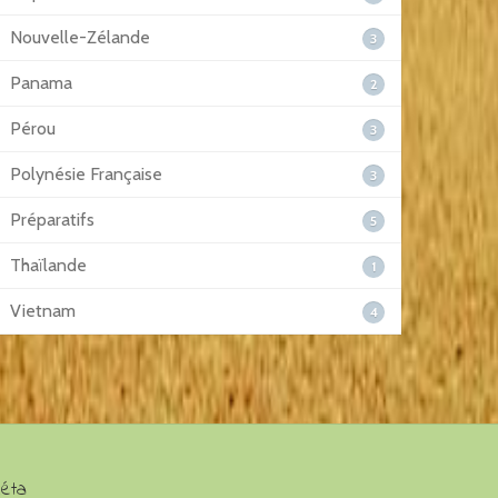
Nouvelle-Zélande
3
Panama
2
Pérou
3
Polynésie Française
3
Préparatifs
5
Thaïlande
1
Vietnam
4
éta