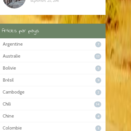
septembre 25, 2016
Articles par pays
Argentine
7
Australie
13
Bolivie
3
Brésil
9
Cambodge
2
Chili
14
Chine
4
Colombie
1