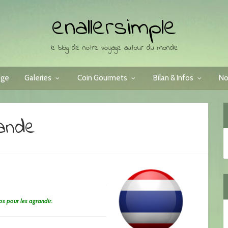
enallersimple
le blog de notre voyage autour du monde
age
Galeries
Coin Gourmets
Bilan & Infos
No
lande
tos pour les agrandir.