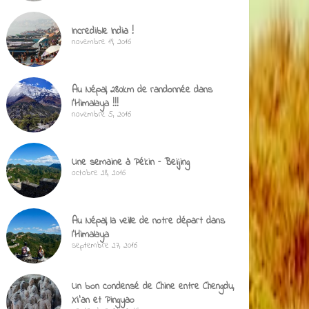
Incredible India !
novembre 19, 2016
Au Népal, 280km de randonnée dans
l’Himalaya !!!
novembre 5, 2016
Une semaine à Pékin – Beijing
octobre 28, 2016
Au Népal, la veille de notre départ dans
l’Himalaya
septembre 27, 2016
Un bon condensé de Chine entre Chengdu,
Xi’an et Pingyao