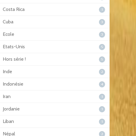
Costa Rica
1
Cuba
3
Ecole
3
Etats-Unis
5
Hors série !
5
Inde
2
Indonésie
4
Iran
1
Jordanie
1
Liban
1
Népal
2