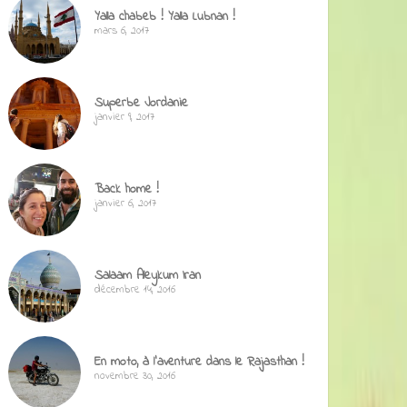
Yalla chabeb ! Yalla Lubnan !
mars 6, 2017
Superbe Jordanie
janvier 9, 2017
Back home !
janvier 6, 2017
Salaam Aleykum Iran
décembre 14, 2016
En moto, à l’aventure dans le Rajasthan !
novembre 30, 2016