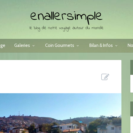
enallersimple
le blog de notre voyage autour du monde
age
Galeries
Coin Gourmets
Bilan & Infos
No