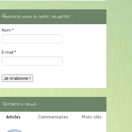
Abonnez-vous à notre newletter :
Nom
*
E-mail
*
Dernières news :
Articles
Commentaires
Mots-clés