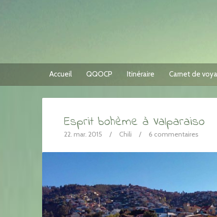
Accueil
QQOCP
Itinéraire
Carnet de voy
Esprit bohème à Valparaiso
22. mar. 2015
/
Chili
/
6 commentaires