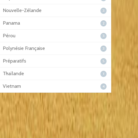
Nouvelle-Zélande
3
Panama
2
Pérou
3
Polynésie Française
3
Préparatifs
5
Thaïlande
1
Vietnam
4