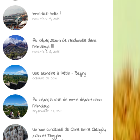
Incredible India !
novembre 19, 2016
Au Népal, 280km de randonnée dans
l’Himalaya !!!
novembre 5, 2016
Une semaine à Pékin – Beijing
octobre 28, 2016
Au Népal, la veille de notre départ dans
l’Himalaya
septembre 27, 2016
Un bon condensé de Chine entre Chengdu,
Xi’an et Pingyao