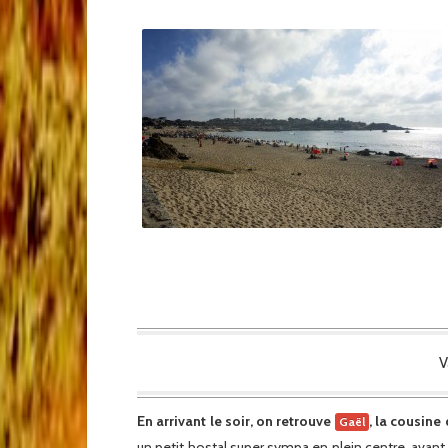
V
En arrivant le soir, on retrouve
, la cousin
Gaël
un petit hostal super sympa en plein centre, avant 