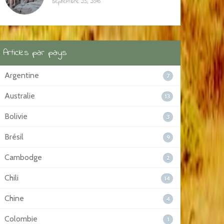
septembre 25, 2016
Articles par pays
Argentine
7
Australie
13
Bolivie
3
Brésil
9
Cambodge
2
Chili
14
Chine
4
Colombie
1