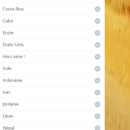
Costa Rica
1
Cuba
3
Ecole
3
Etats-Unis
5
Hors série !
5
Inde
2
Indonésie
4
Iran
1
Jordanie
1
Liban
1
Népal
2