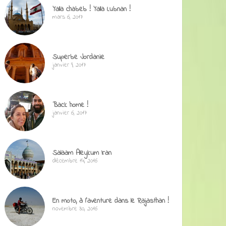
Yalla chabeb ! Yalla Lubnan !
mars 6, 2017
Superbe Jordanie
janvier 9, 2017
Back home !
janvier 6, 2017
Salaam Aleykum Iran
décembre 14, 2016
En moto, à l’aventure dans le Rajasthan !
novembre 30, 2016