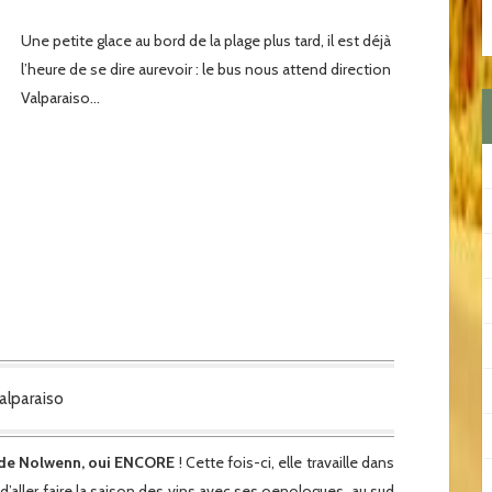
Une petite glace au bord de la plage plus tard, il est déjà
l’heure de se dire aurevoir : le bus nous attend direction
Valparaiso…
alparaiso
e de Nolwenn, oui ENCORE
! Cette fois-ci, elle travaille dans
d’aller faire la saison des vins avec ses oenologues, au sud