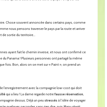
erritoire. Chose souvent annoncée dans certains pays, comme
mme nous pensons traverser le pays par la route et arriver
t de sortie du territoire…
nes ayant fait le chemin inverse, et nous ont confirmé ce
ie du Panama ! Plusieurs personnes ont partagé la même
que fois. Bon, alors on se met sur « Paint », on prend un
 de l’enregistrement avec la compagnie low-cost qui doit
illé
qui a lieu ! La dame regarde notre
fausse réservation
,
a compagnie dessus. Déjà un peu
stressés
à l’idée de voyager
este quelques secondes sans rien dire, puis Manu réagit