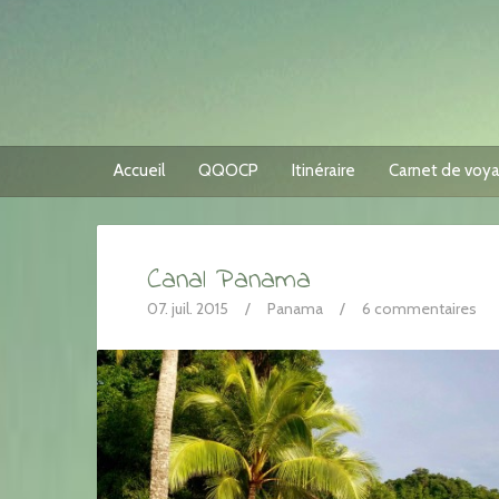
Accueil
QQOCP
Itinéraire
Carnet de voy
Canal Panama
07. juil. 2015
/
Panama
/
6 commentaires