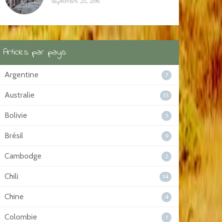
septembre 25, 2016
Articles par pays
Argentine
7
Australie
13
Bolivie
3
Brésil
9
Cambodge
2
Chili
14
Chine
4
Colombie
1