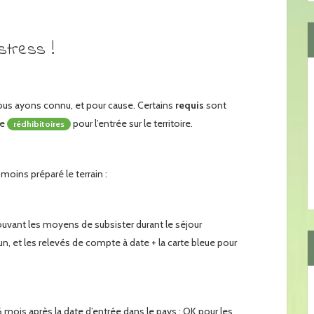
stress !
nous ayons connu, et pour cause. Certains
requis
sont
re
pour l’entrée sur le territoire.
rédhibitoires
moins préparé le terrain :
ouvant les moyens de subsister durant le séjour
un, et les relevés de compte à date + la carte bleue pour
 mois après la date d’entrée dans le pays : OK pour les