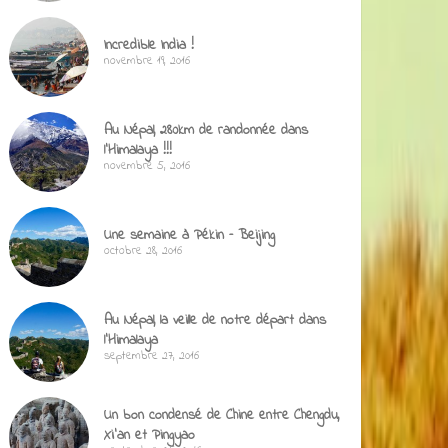
Incredible India !
novembre 19, 2016
Au Népal, 280km de randonnée dans
l’Himalaya !!!
novembre 5, 2016
Une semaine à Pékin – Beijing
octobre 28, 2016
Au Népal, la veille de notre départ dans
l’Himalaya
septembre 27, 2016
Un bon condensé de Chine entre Chengdu,
Xi’an et Pingyao