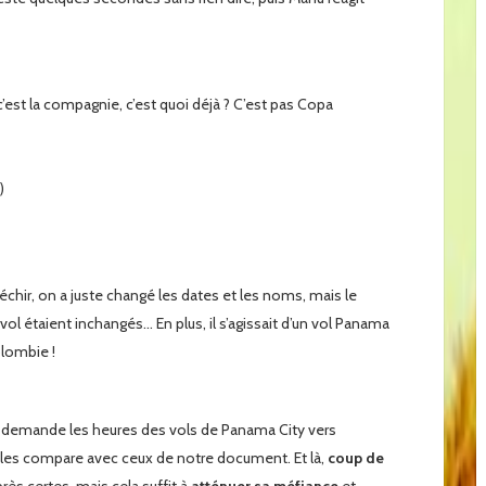
c’est la compagnie, c’est quoi déjà ? C’est pas Copa
)
éfléchir, on a juste changé les dates et les noms, mais le
 vol étaient inchangés… En plus, il s’agissait d’un vol Panama
olombie !
lui demande les heures des vols de Panama City vers
is les compare avec ceux de notre document. Et là,
coup de