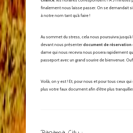
chance
, les horaires correspondent !! A 3 minutes p
finalement nous laisse passer. On se demandait si el
à notre nom tant qu’à faire !
Au sommet du stress, cela nous poursuivra jusqu’à
devant nous présenter
document de réservation d
dame qui nous recevra nous posera rapidement qu
passeport avec un grand sourire de bienvenue. Ouf 
Voilà, on y est ! Et, pour nous et pour tous ceux qu
plus votre faux document afin d’être plus tranquilles
Panama City :