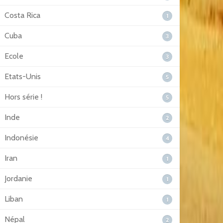
Costa Rica
1
Cuba
3
Ecole
3
Etats-Unis
5
Hors série !
5
Inde
2
Indonésie
4
Iran
1
Jordanie
1
Liban
1
Népal
2