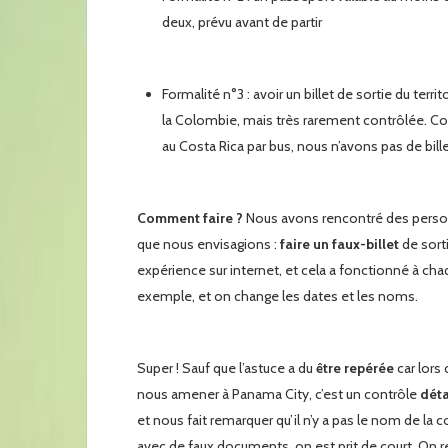
deux, prévu avant de partir
Formalité n°3 : avoir un billet de sortie du t
la Colombie, mais très rarement contrôlée. Co
au Costa Rica par bus, nous n’avons pas de bille
Comment faire ?
Nous avons rencontré des person
que nous envisagions :
faire un faux-billet
de sort
expérience sur internet, et cela a fonctionné à cha
exemple, et on change les dates et les noms.
Super ! Sauf que l’astuce a du
être repérée
car lors
nous amener à Panama City, c’est un contrôle
déta
et nous fait remarquer qu’il n’y a pas le nom de l
avec de faux documents, on est prit de court. On r