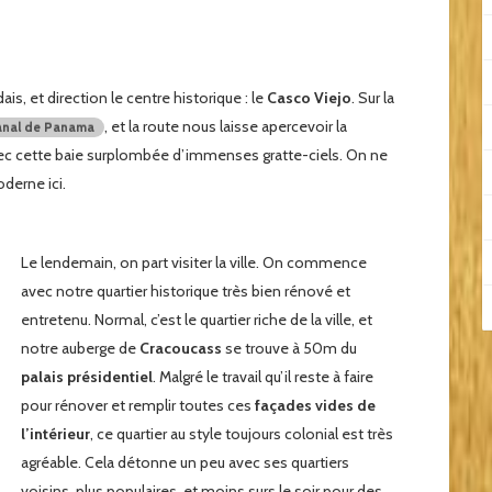
ais, et direction le centre historique : le
Casco Viejo
. Sur la
, et la route nous laisse apercevoir la
anal de Panama
c cette baie surplombée d’immenses gratte-ciels. On ne
oderne ici.
Le lendemain, on part visiter la ville. On commence
avec notre quartier historique très bien rénové et
entretenu. Normal, c’est le quartier riche de la ville, et
notre auberge de
Cracoucass
se trouve à 50m du
palais présidentiel
. Malgré le travail qu’il reste à faire
pour rénover et remplir toutes ces
façades vides de
l’intérieur
, ce quartier au style toujours colonial est très
agréable. Cela détonne un peu avec ses quartiers
voisins, plus populaires, et moins surs le soir pour des