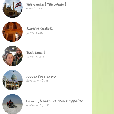
Yalla chabeb ! Yalla Lubnan !
mars 6, 2017
Superbe Jordanie
janvier 9, 2017
Back home !
janvier 6, 2017
Salaam Aleykum Iran
décembre 14, 2016
En moto, à l’aventure dans le Rajasthan !
novembre 30, 2016