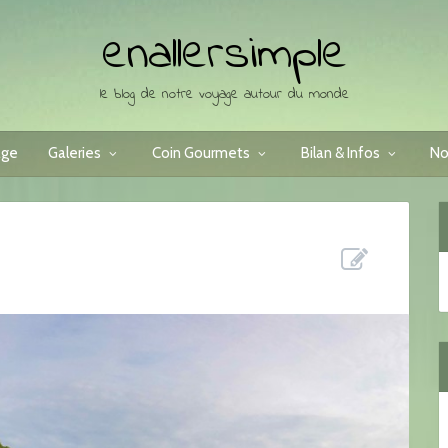
enallersimple
le blog de notre voyage autour du monde
age
Galeries
Coin Gourmets
Bilan & Infos
No