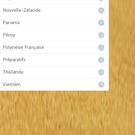
Nouvelle-Zélande
3
Panama
2
Pérou
3
Polynésie Française
3
Préparatifs
5
Thaïlande
1
Vietnam
4