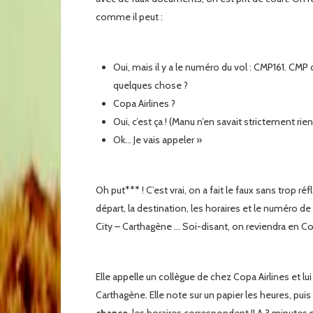
comme il peut :
Oui, mais il y a le numéro du vol : CMP161. CMP 
quelques chose ?
Copa Airlines ?
Oui, c’est ça ! (Manu n’en savait strictement rien
Ok… Je vais appeler »
Oh put*** ! C’est vrai, on a fait le faux sans trop r
départ, la destination, les horaires et le numéro de
City – Carthagène … Soi-disant, on reviendra en C
Elle appelle un collègue de chez Copa Airlines et 
Carthagène. Elle note sur un papier les heures, pu