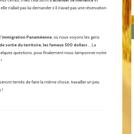
rès certes, mais cela suffit à
atténuer sa méfiance
et
le n’allait pas lui demander s’il n’avait pas une réservation
l’immigration Panaméenne
, où nous voyons les gens
e sortie du territoire, les fameux 500 dollars
… La
elques questions, pour finalement nous tamponner notre
!
i seront tentés de faire la même chose, travailler un peu
 !