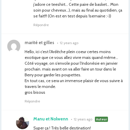
j’adore ce teeshirt… Cette paire de basket… Mon
soin pour cheveux…), mais au final au quotidien, ça
se fait!!! (On est en test depuis 1semaine :-))
Répondre
marité et gilles
•
12 years ago
Hello, ici c’est l’Ardèche plein coeur certes moins
exotique que ce vous allez vivre mais quand même…
Côté voyage, on s’envole pour l’Indonésie en janvier
prochain. mais avant on va aller faire un tour dans le
Berry pour garder les poupettes.
En tout cas, ce sera un immense plaisir de vous suivre à
travers le monde.
gros bisous
Répondre
Manu et Nolwenn
•
12 years ago
Auteur
Super ça ! Très belle destination!