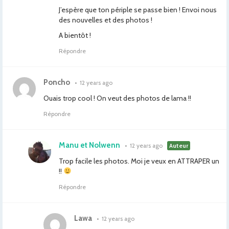
J’espère que ton périple se passe bien ! Envoi nous
des nouvelles et des photos !
A bientôt !
Répondre
Poncho
•
12 years ago
Ouais trop cool ! On veut des photos de lama !!
Répondre
Manu et Nolwenn
•
12 years ago
Auteur
Trop facile les photos. Moi je veux en ATTRAPER un
!!
Répondre
Lawa
•
12 years ago