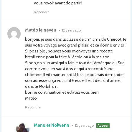
vous revoir avant de partir !
Répondre
Matéo le neveu
•
12 years ago
bonjour, je suis dans la classe de cm1 cm2 de Charcot. Je
suis votre voyage avec grand plaisir, et ca donne envie!!!!
Si possible , pouvez vous m’envoyer une recette
brésilienne pour la faire à l’école ou à la maison.
Sinon,on a un ami qui a fait le tour de l’Amérique du Sud
comme vous en sac à dos et qui a rencontré une
chilienne. Il vit maintenant là bas, je pourrais demander
son adresse si ça vous intéresse. Il est de saint armel
dans le Morbihan .
bonne continuation et éclatez vous bien
Matéo
Répondre
Manu et Nolwenn
•
12 years ago
Auteur