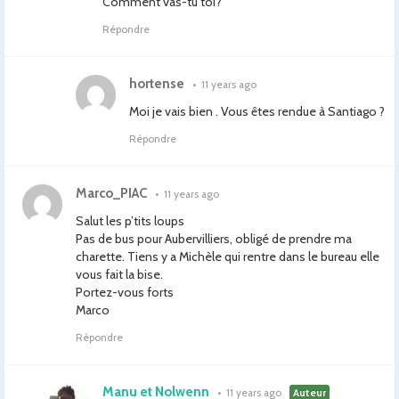
Comment vas-tu toi?
Répondre
hortense
•
11 years ago
Moi je vais bien . Vous êtes rendue à Santiago ?
Répondre
Marco_PIAC
•
11 years ago
Salut les p’tits loups
Pas de bus pour Aubervilliers, obligé de prendre ma
charette. Tiens y a Michèle qui rentre dans le bureau elle
vous fait la bise.
Portez-vous forts
Marco
Répondre
Manu et Nolwenn
•
11 years ago
Auteur