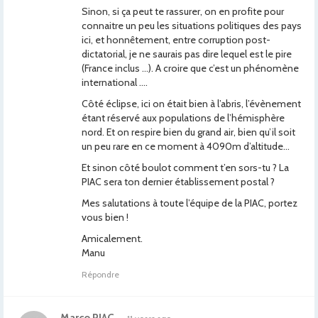
Sinon, si ça peut te rassurer, on en profite pour
connaitre un peu les situations politiques des pays
ici, et honnêtement, entre corruption post-
dictatorial, je ne saurais pas dire lequel est le pire
(France inclus …). A croire que c’est un phénomène
international ….
Côté éclipse, ici on était bien à l’abris, l’évènement
étant réservé aux populations de l’hémisphère
nord. Et on respire bien du grand air, bien qu’il soit
un peu rare en ce moment à 4090m d’altitude…
Et sinon côté boulot comment t’en sors-tu ? La
PIAC sera ton dernier établissement postal ?
Mes salutations à toute l’équipe de la PIAC, portez
vous bien !
Amicalement.
Manu
Répondre