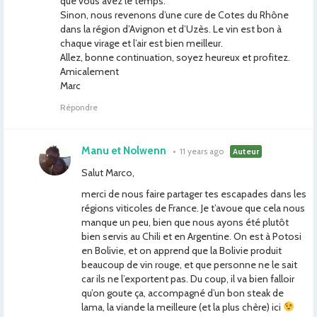
que vous avez le temps.
Sinon, nous revenons d’une cure de Cotes du Rhône
dans la région d’Avignon et d’Uzès. Le vin est bon à
chaque virage et l’air est bien meilleur.
Allez, bonne continuation, soyez heureux et profitez.
Amicalement
Marc
Répondre
Manu et Nolwenn
•
11 years ago
Auteur
Salut Marco,
merci de nous faire partager tes escapades dans les
régions viticoles de France. Je t’avoue que cela nous
manque un peu, bien que nous ayons été plutôt
bien servis au Chili et en Argentine. On est à Potosi
en Bolivie, et on apprend que la Bolivie produit
beaucoup de vin rouge, et que personne ne le sait
car ils ne l’exportent pas. Du coup, il va bien falloir
qu’on goute ça, accompagné d’un bon steak de
lama, la viande la meilleure (et la plus chère) ici