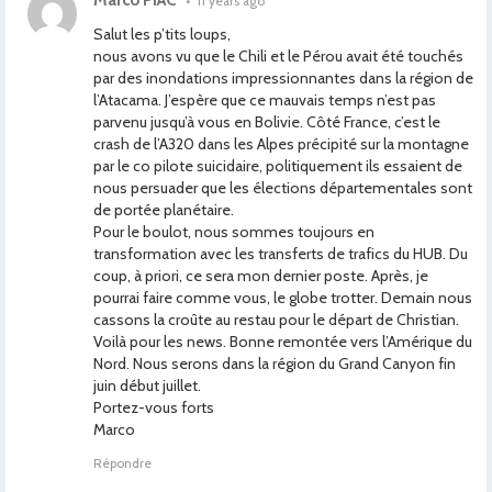
Marco PIAC
•
11 years ago
Salut les p’tits loups,
nous avons vu que le Chili et le Pérou avait été touchés
par des inondations impressionnantes dans la région de
l’Atacama. J’espère que ce mauvais temps n’est pas
parvenu jusqu’à vous en Bolivie. Côté France, c’est le
crash de l’A320 dans les Alpes précipité sur la montagne
par le co pilote suicidaire, politiquement ils essaient de
nous persuader que les élections départementales sont
de portée planétaire.
Pour le boulot, nous sommes toujours en
transformation avec les transferts de trafics du HUB. Du
coup, à priori, ce sera mon dernier poste. Après, je
pourrai faire comme vous, le globe trotter. Demain nous
cassons la croûte au restau pour le départ de Christian.
Voilà pour les news. Bonne remontée vers l’Amérique du
Nord. Nous serons dans la région du Grand Canyon fin
juin début juillet.
Portez-vous forts
Marco
Répondre