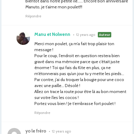
bientôt dans notre petite île…… Encore bon anniversaire
Manuto, je t’aime mon poulet!!!
Répondre
Manu et Nolwenn
•
12 years ago
Auteur
Merci mon poulet, ça m’a fait trop plaisir ton
message !
Pour le coup, l’endroit en question restera bien
gravé dans ma mémoire parce que c’était juste
énorme ! Toi qui fais du Kite en plus, ça ne
m’étonnerais pas qu’un jour tu y mette les pieds…
Par contre, j’ai du troquer la bougie pour une coco
avec une paille… Désolé !
Allez on trace la route pour être là au bon moment
sur votre îles les cocos !
Portez vous bien ! Je t’embrasse fort poulet !
Répondre
yo le frèro
•
12 years ago