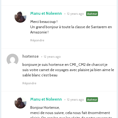
Manu et Nolwenn
•
12 years ago
Auteur
Merci beaucoup !
Un grand bonjour à toute la classe de Santarem en
Amazonie !
Répondre
hortense
•
12 years ago
bonjoure je suis hortense en CM1_CM2 de charcot je
suis votre carnet de voyages avec plaisire jai bien aime le
sable blanc c’est beau
Répondre
Manu et Nolwenn
•
12 years ago
Auteur
Bonjour Hortense,
merci de nous suivre, cela nous fait énormément