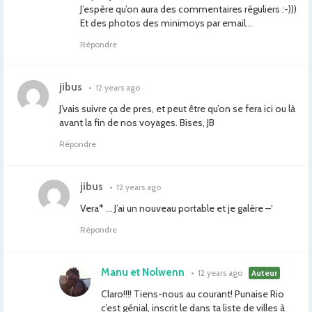
J’espère qu’on aura des commentaires réguliers :-)))
Et des photos des minimoys par email…
Répondre
jibus
•
12 years ago
J’vais suivre ça de pres, et peut être qu’on se fera ici ou là
avant la fin de nos voyages. Bises, JB
Répondre
jibus
•
12 years ago
Vera* … J’ai un nouveau portable et je galère –‘
Répondre
Manu et Nolwenn
•
12 years ago
Auteur
Claro!!!! Tiens-nous au courant! Punaise Rio
c’est génial, inscrit le dans ta liste de villes à