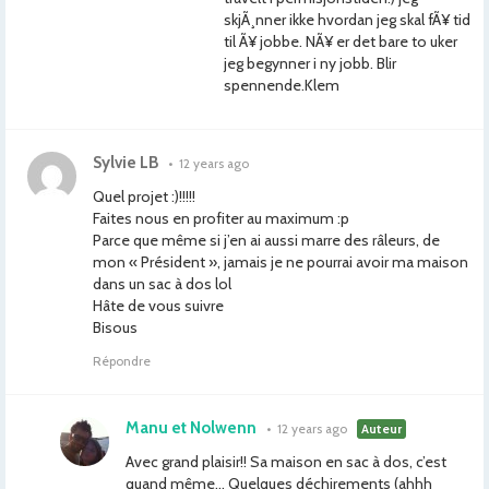
skjÃ¸nner ikke hvordan jeg skal fÃ¥ tid
til Ã¥ jobbe. NÃ¥ er det bare to uker
jeg begynner i ny jobb. Blir
spennende.Klem
Sylvie LB
•
12 years ago
Quel projet :)!!!!!
Faites nous en profiter au maximum :p
Parce que même si j’en ai aussi marre des râleurs, de
mon « Président », jamais je ne pourrai avoir ma maison
dans un sac à dos lol
Hâte de vous suivre
Bisous
Répondre
Manu et Nolwenn
•
12 years ago
Auteur
Avec grand plaisir!! Sa maison en sac à dos, c’est
quand même… Quelques déchirements (ahhh