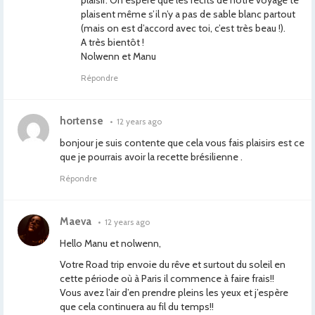
plaisir. On espère que les récits de notre voyage te
plaisent même s’il n’y a pas de sable blanc partout
(mais on est d’accord avec toi, c’est très beau !).
A très bientôt !
Nolwenn et Manu
Répondre
hortense
•
12 years ago
bonjour je suis contente que cela vous fais plaisirs est ce
que je pourrais avoir la recette brésilienne .
Répondre
Maeva
•
12 years ago
Hello Manu et nolwenn,
Votre Road trip envoie du rêve et surtout du soleil en
cette période où à Paris il commence à faire frais!!
Vous avez l’air d’en prendre pleins les yeux et j’espère
que cela continuera au fil du temps!!