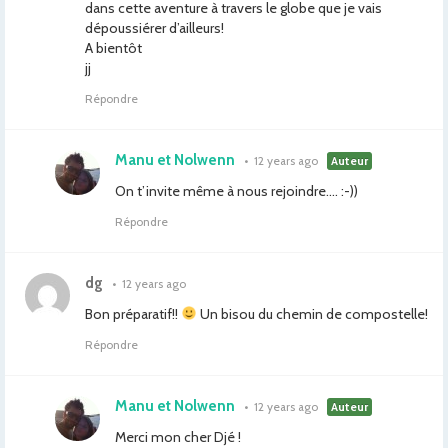
dans cette aventure à travers le globe que je vais
dépoussiérer d’ailleurs!
A bientôt
jj
Répondre
Manu et Nolwenn
•
12 years ago
Auteur
On t’invite même à nous rejoindre…. :-))
Répondre
dg
•
12 years ago
Bon préparatif!!
Un bisou du chemin de compostelle!
Répondre
Manu et Nolwenn
•
12 years ago
Auteur
Merci mon cher Djé !