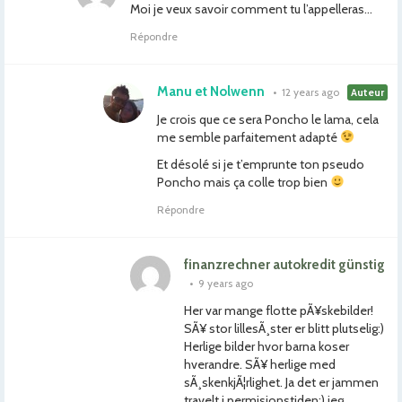
Moi je veux savoir comment tu l’appelleras…
Répondre
Manu et Nolwenn
•
12 years ago
Auteur
Je crois que ce sera Poncho le lama, cela
me semble parfaitement adapté
Et désolé si je t’emprunte ton pseudo
Poncho mais ça colle trop bien
Répondre
finanzrechner autokredit günstig
•
9 years ago
Her var mange flotte pÃ¥skebilder!
SÃ¥ stor lillesÃ¸ster er blitt plutselig:)
Herlige bilder hvor barna koser
hverandre. SÃ¥ herlige med
sÃ¸skenkjÃ¦rlighet. Ja det er jammen
travelt i permisjonstiden:) jeg