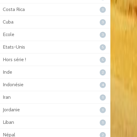
Costa Rica
1
Cuba
3
Ecole
3
Etats-Unis
5
Hors série !
5
Inde
2
Indonésie
4
Iran
1
Jordanie
1
Liban
1
Népal
2