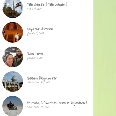
Yalla chabeb ! Yalla Lubnan !
mars 6, 2017
Superbe Jordanie
janvier 9, 2017
Back home !
janvier 6, 2017
Salaam Aleykum Iran
décembre 14, 2016
En moto, à l’aventure dans le Rajasthan !
novembre 30, 2016