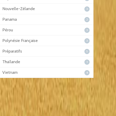
Nouvelle-Zélande
3
Panama
2
Pérou
3
Polynésie Française
3
Préparatifs
5
Thaïlande
1
Vietnam
4