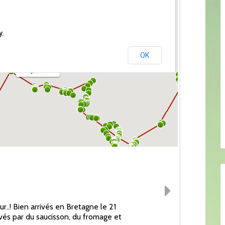
y.
OK
Orly, France
..! Bien arrivés en Bretagne le 21
vés par du saucisson, du fromage et