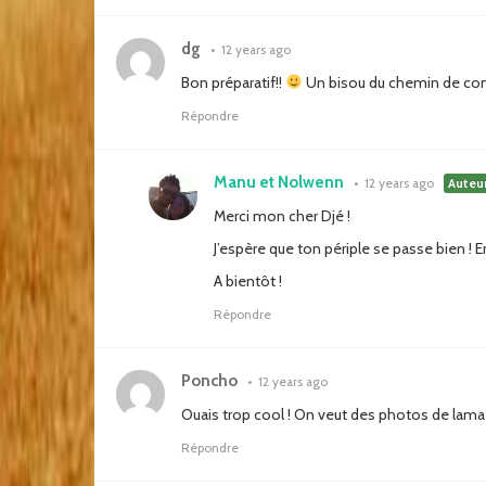
dg
•
12 years ago
Bon préparatif!!
Un bisou du chemin de co
Répondre
Manu et Nolwenn
•
12 years ago
Auteu
Merci mon cher Djé !
J’espère que ton périple se passe bien ! 
A bientôt !
Répondre
Poncho
•
12 years ago
Ouais trop cool ! On veut des photos de lama 
Répondre