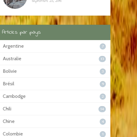
septembre 25, 2016
Articles par pays
Argentine
7
Australie
13
Bolivie
3
Brésil
9
Cambodge
2
Chili
14
Chine
4
Colombie
1