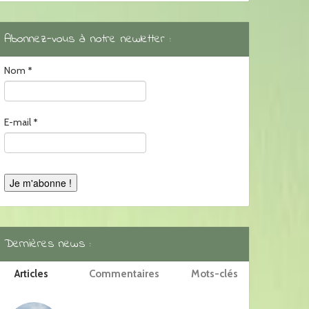
Abonnez-vous à notre newletter :
Nom
*
E-mail
*
Dernières news :
Articles
Commentaires
Mots-clés