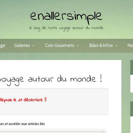
enallersimple
le blog de notre voyage autour du monde
age
Galeries
Coin Gourmets
Bilan & Infos
No
voyage autour du monde !
depuis le 21 décembre !!
rs et accéder aux articles liés