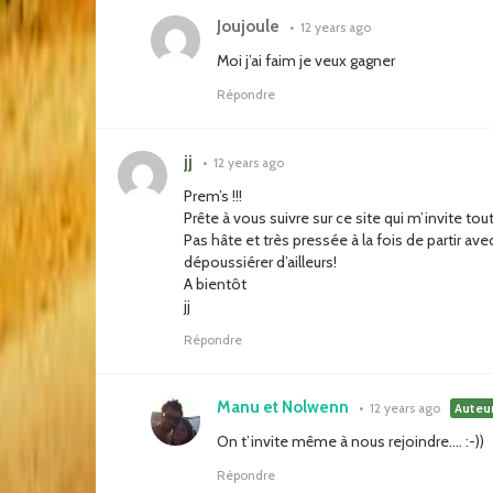
Joujoule
•
12 years ago
Moi j’ai faim je veux gagner
Répondre
jj
•
12 years ago
Prem’s !!!
Prête à vous suivre sur ce site qui m’invite to
Pas hâte et très pressée à la fois de partir av
dépoussiérer d’ailleurs!
A bientôt
jj
Répondre
Manu et Nolwenn
•
12 years ago
Auteu
On t’invite même à nous rejoindre…. :-))
Répondre