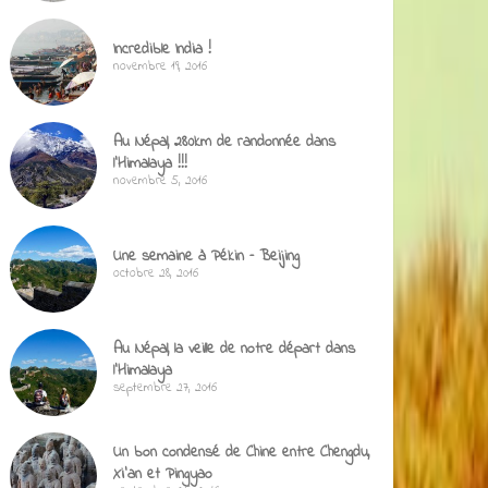
Incredible India !
novembre 19, 2016
Au Népal, 280km de randonnée dans
l’Himalaya !!!
novembre 5, 2016
Une semaine à Pékin – Beijing
octobre 28, 2016
Au Népal, la veille de notre départ dans
l’Himalaya
septembre 27, 2016
Un bon condensé de Chine entre Chengdu,
Xi’an et Pingyao